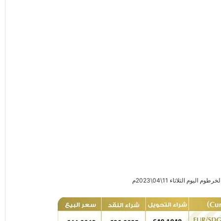
يوم الثلاثاء 11\04\2023م