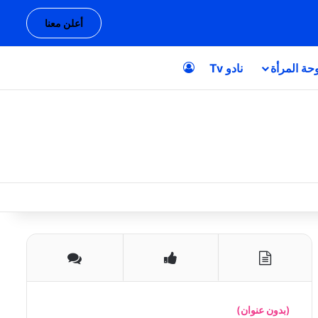
أعلن معنا
حة المرأة
نادو Tv
تسجيل الدخول
(بدون عنوان)