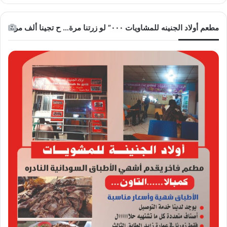
مطعم أولاد الجنينه للمشاويات ٠٠٠” لو زرتنا مرة… ح تجينا ألف مرة