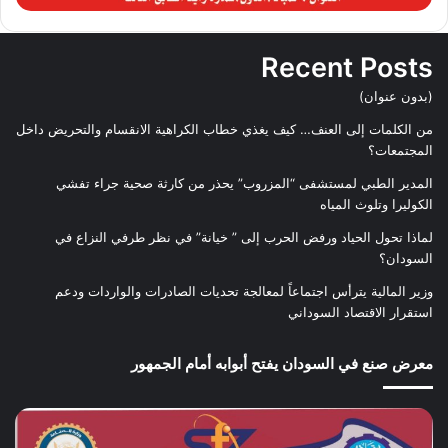
Recent Posts
(بدون عنوان)
من الكلمات إلى العنف… كيف يغذي خطاب الكراهية الانقسام والتحريض داخل
المجتمعات؟
المدير الطبي لمستشفى “المزروب” يحذر من كارثة صحية جراء تفشي
الكوليرا وتلوث المياه
لماذا تحول الحياد ورفض الحرب إلى ” خيانة” في نظر طرفي النزاع في
السودان؟
وزير المالية يترأس اجتماعاً لمعالجة تحديات الصادرات والواردات ودعم
استقرار الاقتصاد السوداني
معرض صنع في السودان يفتح أبوابه أمام الجمهور