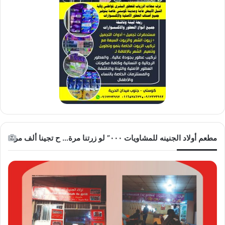
مطعم أولاد الجنينه للمشاويات ٠٠٠” لو زرتنا مرة… ح تجينا ألف مرة