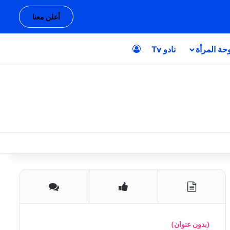
أعلن معنا
حة المرأة
نادو Tv
تسجيل الدخول
(بدون عنوان)