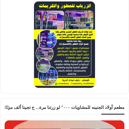
مطعم أولاد الجنينه للمشاويات ٠٠٠” لو زرتنا مرة… ح تجينا ألف مرة