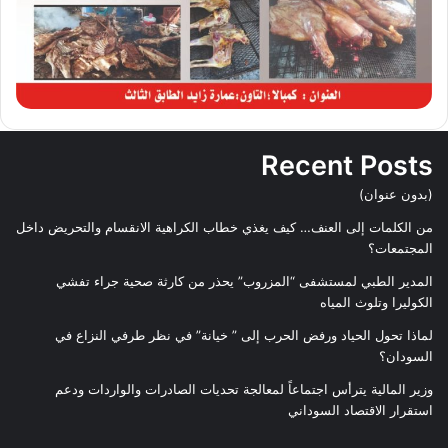
Recent Posts
(بدون عنوان)
من الكلمات إلى العنف… كيف يغذي خطاب الكراهية الانقسام والتحريض داخل
المجتمعات؟
المدير الطبي لمستشفى “المزروب” يحذر من كارثة صحية جراء تفشي
الكوليرا وتلوث المياه
لماذا تحول الحياد ورفض الحرب إلى ” خيانة” في نظر طرفي النزاع في
السودان؟
وزير المالية يترأس اجتماعاً لمعالجة تحديات الصادرات والواردات ودعم
استقرار الاقتصاد السوداني