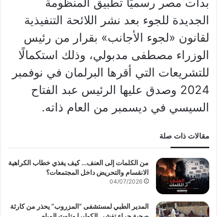
بدأت مصر رسميًا تطبيق المنظومة
الجديدة للجوء بعد نشر اللائحة التنفيذية
لقانون «لجوء الأجانب» بقرار من رئيس
الوزراء مصطفى مدبولي، وذلك استكمالًا
للتشريعات التي أقرها البرلمان في نوفمبر
2024 وصدق عليها الرئيس عبد الفتاح
السيسي في ديسمبر من العام ذاته.
مقالات ذات صلة
من الكلمات إلى العنف… كيف يغذي خطاب الكراهية
الانقسام والتحريض داخل المجتمعات؟
04/07/2026
المدير الطبي لمستشفى “المزروب” يحذر من كارثة
صحية جراء تفشي الكوليرا وتلوث المياه