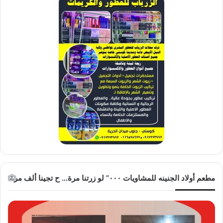
مطعم أولاد الجنينه للمشاويات ٠٠٠” لو زرتنا مرة… ح تجينا ألف مرة