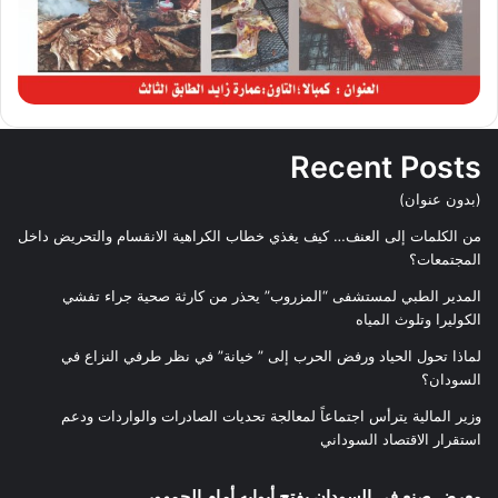
Recent Posts
(بدون عنوان)
من الكلمات إلى العنف… كيف يغذي خطاب الكراهية الانقسام والتحريض داخل
المجتمعات؟
المدير الطبي لمستشفى “المزروب” يحذر من كارثة صحية جراء تفشي
الكوليرا وتلوث المياه
لماذا تحول الحياد ورفض الحرب إلى ” خيانة” في نظر طرفي النزاع في
السودان؟
وزير المالية يترأس اجتماعاً لمعالجة تحديات الصادرات والواردات ودعم
استقرار الاقتصاد السوداني
معرض صنع في السودان يفتح أبوابه أمام الجمهور