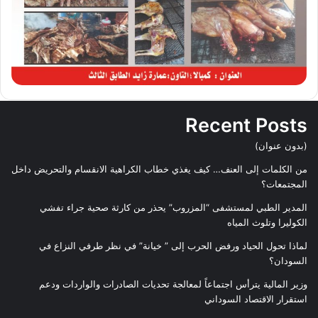
Recent Posts
(بدون عنوان)
من الكلمات إلى العنف… كيف يغذي خطاب الكراهية الانقسام والتحريض داخل
المجتمعات؟
المدير الطبي لمستشفى “المزروب” يحذر من كارثة صحية جراء تفشي
الكوليرا وتلوث المياه
لماذا تحول الحياد ورفض الحرب إلى ” خيانة” في نظر طرفي النزاع في
السودان؟
وزير المالية يترأس اجتماعاً لمعالجة تحديات الصادرات والواردات ودعم
استقرار الاقتصاد السوداني