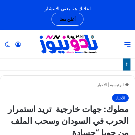
اعلانك هنا يعني الانتشار
أعلن معنا
القائمة
تسجيل ا
ال
الرئيسية
|
الأخبار
الأخبار
مطوك: جهات خارجية تريد استمرار
الحرب في السودان وسحب الملف
من جوبا “حسادة