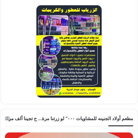
مطعم أولاد الجنينه للمشاويات ٠٠٠” لو زرتنا مرة… ح تجينا ألف مرة