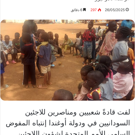
26/05/2025
297
6 دقائق
لفت قادةً شعبيين ومناصرين للاجئين
السودانيين في ودولة أوغندا إنتباه المفوض
السامي للأمم المتحدة لشؤون اللاجئين