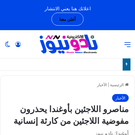
اعلانك هنا يعني الانتشار
أعلن معنا
القائمة
تسجيل ا
ال
الرئيسية
|
الأخبار
الأخبار
مناصرو اللاجئين بأوغندا يحذرون
مفوضية اللاجئين من كارثة إنسانية
أوغندا: نادو نيوز