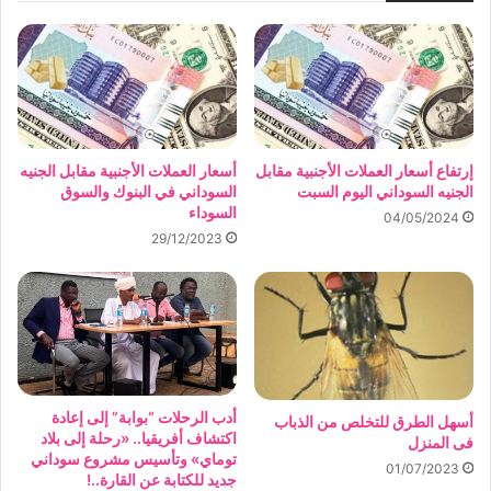
إرتفاع أسعار العملات الأجنبية مقابل
أسعار العملات الأجنبية مقابل الجنيه
الجنيه السوداني اليوم السبت
السوداني في البنوك والسوق
السوداء
04/05/2024
29/12/2023
أدب الرحلات “بوابة” إلى إعادة
أسهل الطرق للتخلص من الذباب
اكتشاف أفريقيا.. «رحلة إلى بلاد
فى المنزل
توماي» وتأسيس مشروع سوداني
01/07/2023
جديد للكتابة عن القارة..!