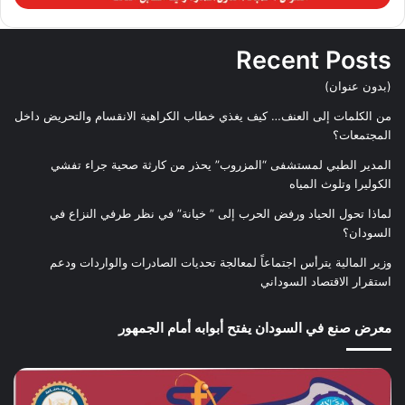
Recent Posts
(بدون عنوان)
من الكلمات إلى العنف… كيف يغذي خطاب الكراهية الانقسام والتحريض داخل
المجتمعات؟
المدير الطبي لمستشفى “المزروب” يحذر من كارثة صحية جراء تفشي
الكوليرا وتلوث المياه
لماذا تحول الحياد ورفض الحرب إلى ” خيانة” في نظر طرفي النزاع في
السودان؟
وزير المالية يترأس اجتماعاً لمعالجة تحديات الصادرات والواردات ودعم
استقرار الاقتصاد السوداني
معرض صنع في السودان يفتح أبوابه أمام الجمهور