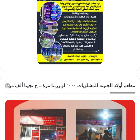
مطعم أولاد الجنينه للمشاويات ٠٠٠” لو زرتنا مرة… ح تجينا ألف مرة