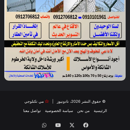
© حقوق النشر 2026، نادونيوز |
مي تكنلوجي
الرئيسية
من نحن
سياسة الخصوصية
تواصل معنا
فيسبوك
‫X
‫YouTube
واتساب