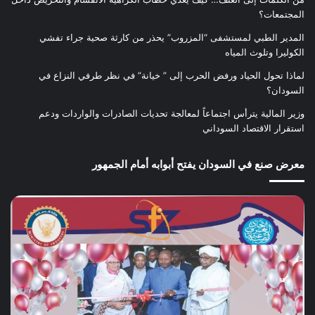
المجتمعات؟
المدير الطبي لمستشفى “المزروب” يحذر من كارثة صحية جراء تفشي
الكوليرا وتلوث المياه
لماذا تحول الحياد ورفض الحرب إلى ” خيانة” في نظر طرفي النزاع في
السودان؟
وزير المالية يترأس اجتماعاً لمعالجة تحديات الصادرات والواردات ودعم
استقرار الاقتصاد السوداني
معرض صنع في السودان يفتح أبوابه أمام الجمهور