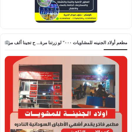
مطعم أولاد الجنينه للمشاويات ٠٠٠” لو زرتنا مرة… ح تجينا ألف مرة