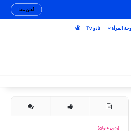
أعلن معنا
حة المرأة
نادو Tv
تسجيل الدخول
(بدون عنوان)