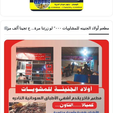
مطعم أولاد الجنينه للمشاويات ٠٠٠” لو زرتنا مرة… ح تجينا ألف مرة