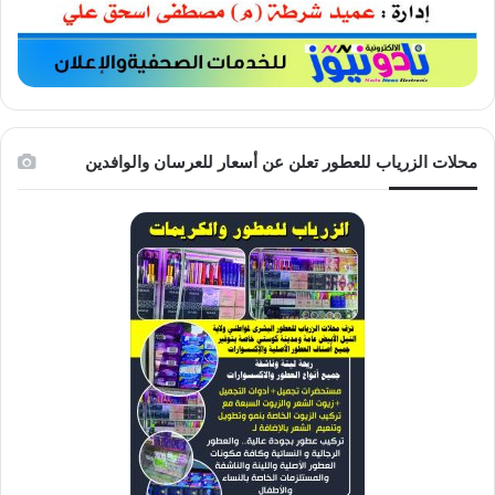
محلات الزرياب للعطور تعلن عن أسعار للعرسان والوافدين