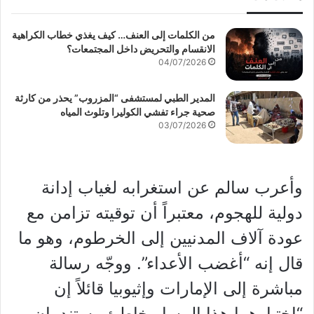
من الكلمات إلى العنف… كيف يغذي خطاب الكراهية
الانقسام والتحريض داخل المجتمعات؟
04/07/2026
المدير الطبي لمستشفى “المزروب” يحذر من كارثة
صحية جراء تفشي الكوليرا وتلوث المياه
03/07/2026
وأعرب سالم عن استغرابه لغياب إدانة
دولية للهجوم، معتبراً أن توقيته تزامن مع
عودة آلاف المدنيين إلى الخرطوم، وهو ما
قال إنه “أغضب الأعداء”. ووجّه رسالة
مباشرة إلى الإمارات وإثيوبيا قائلاً إن
“اختيارهما هذا المسار خاطئ وستندمان