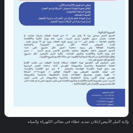
ولاية النيل الأبيض:إعلان تمديد عطاء فى مجالى الكهرباء والمياه