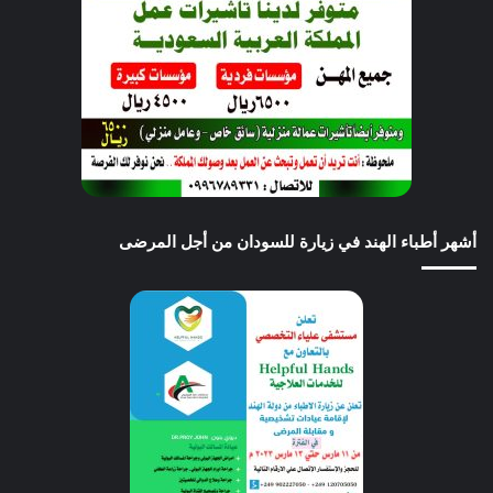
أشهر أطباء الهند في زيارة للسودان من أجل المرضى