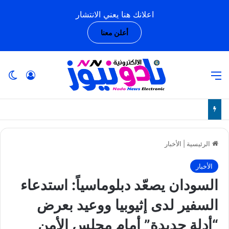
اعلانك هنا يعني الانتشار
أعلن معنا
القائمة
تسجيل ا
ال
الرئيسية
|
الأخبار
الأخبار
السودان يصعّد دبلوماسياً: استدعاء
السفير لدى إثيوبيا ووعيد بعرض
“أدلة جديدة” أمام مجلس الأمن