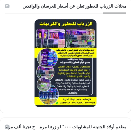
محلات الزرياب للعطور تعلن عن أسعار للعرسان والوافدين
مطعم أولاد الجنينه للمشاويات ٠٠٠” لو زرتنا مرة… ح تجينا ألف مرة