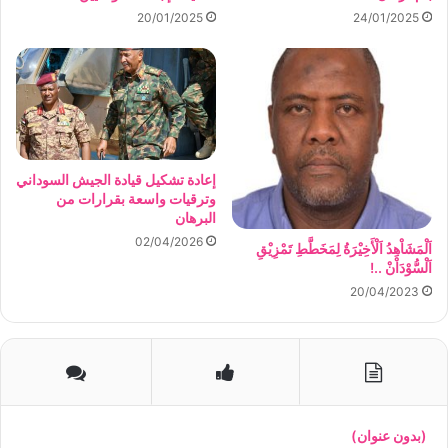
20/01/2025
24/01/2025
إعادة تشكيل قيادة الجيش السوداني
وترقيات واسعة بقرارات من
البرهان
02/04/2026
اَلْمَشَاْهِدُ اَلْأَخِيْرَةُ لِمَخَطَّطِ تَمْزِيْقِ
اَلْسُّوْدَاْنْ ..!
20/04/2023
(بدون عنوان)