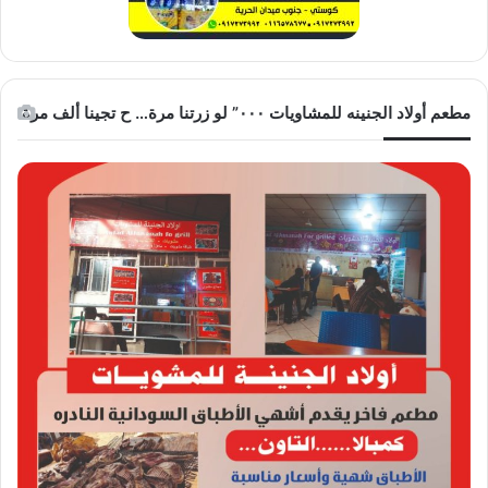
مطعم أولاد الجنينه للمشاويات ٠٠٠” لو زرتنا مرة… ح تجينا ألف مرة