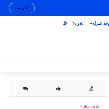
أعلن معنا
حة المرأة
نادو Tv
تسجيل الدخول
(بدون عنوان)