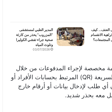
ى العنف… كيف
المدير الطبي لمستشفى
اهية الانقسام
“المزروب” يحذر من كارثة
 المجتمعات؟
صحية جراء تفشي الكوليرا
وتلوث المياه
03/07/2026
مة مخصصة لإجراء المدفوعات من خلال
مسح رمز الاستجابة السريعة (QR) المرتبط بحسابات الأفراد أو
 أي طلب لإدخال بيانات أو أرقام خارج
مل معه بحذر شديد.