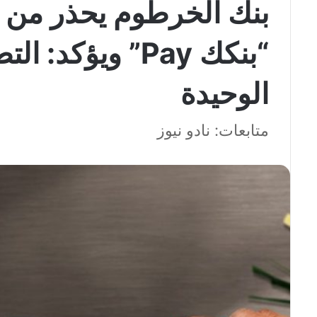
بنك الخرطوم يحذر من ع
“بنكك Pay” ويؤك
الوحيدة
متابعات: نادو نيوز