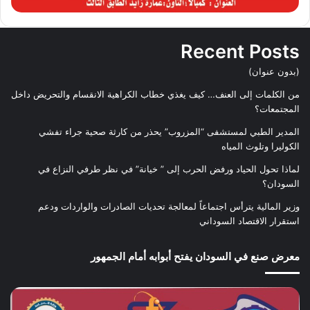
Recent Posts
(بدون عنوان)
من الكلمات إلى العنف… كيف يغذي خطاب الكراهية الانقسام والتحريض داخل
المجتمعات؟
المدير الطبي لمستشفى “المزروب” يحذر من كارثة صحية جراء تفشي
الكوليرا وتلوث المياه
لماذا تحول الحياد ورفض الحرب إلى ” خيانة” في نظر طرفي النزاع في
السودان؟
وزير المالية يترأس اجتماعاً لمعالجة تحديات الصادرات والواردات ودعم
استقرار الاقتصاد السوداني
معرض صنع في السودان يفتح أبوابه أمام الجمهور