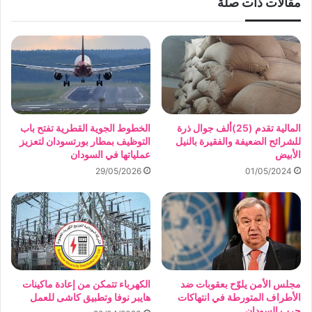
مقالات ذات صلة
المالية تقدم (25)ألف جوال ذرة
الخطوط الجوية القطرية تفتح باب
للشرائح الضعيفة والفقيرة بالنيل
التوظيف بمطار بورتسودان لتعزيز
الأبيض
عملياتها في السودان
29/05/2026
01/05/2024
مجلس الأمن يلوّح بعقوبات ضد
الكهرباء تتمكن من إعادة ماكينات
الأطراف المتورطة في انتهاكات
هايبر نوفا وتطبيق كاشى للعمل
حرب السودان