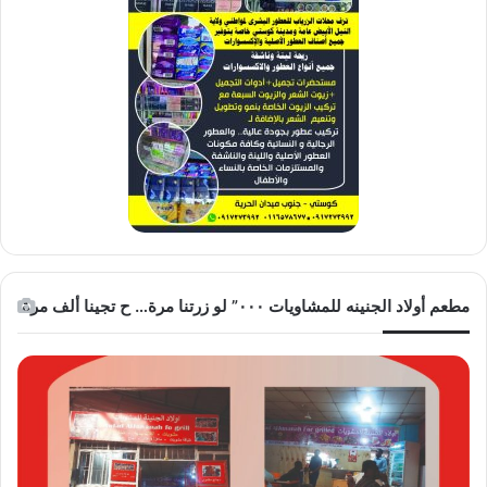
مطعم أولاد الجنينه للمشاويات ٠٠٠” لو زرتنا مرة… ح تجينا ألف مرة