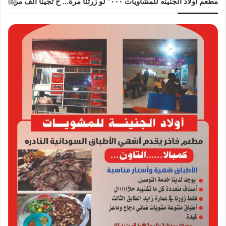
مطعم أولاد الجنينه للمشاويات ٠٠٠” لو زرتنا مرة… ح تجينا ألف مرة