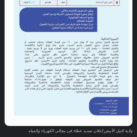
ولاية النيل الأبيض:إعلان تمديد عطاء فى مجالى الكهرباء والمياه