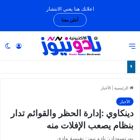
اعلانك هنا يعني الانتشار
أعلن معنا
القائمة
تسجيل ا
ال
الرئيسية
|
الأخبار
الأخبار
دينكاوي :إدارة الحظر والقوائم تدار
بنظام يصعب الإفلات منه
بورتسودان: نادو نيوز: نفيسة وادي