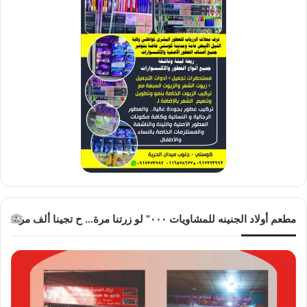
مطعم أولاد الجنينه للمشاويات ٠٠٠” لو زرتنا مرة… ح تجينا ألف مرة