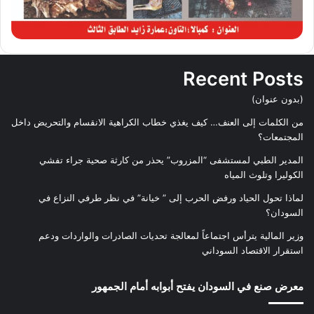
Recent Posts
(بدون عنوان)
من الكلمات إلى العنف… كيف يغذي خطاب الكراهية الانقسام والتحريض داخل
المجتمعات؟
المدير الطبي لمستشفى “المزروب” يحذر من كارثة صحية جراء تفشي
الكوليرا وتلوث المياه
لماذا تحول الحياد ورفض الحرب إلى ” خيانة” في نظر طرفي النزاع في
السودان؟
وزير المالية يترأس اجتماعاً لمعالجة تحديات الصادرات والواردات ودعم
استقرار الاقتصاد السوداني
معرض صنع في السودان يفتح أبوابه أمام الجمهور