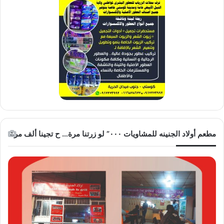
مطعم أولاد الجنينه للمشاويات ٠٠٠” لو زرتنا مرة… ح تجينا ألف مرة