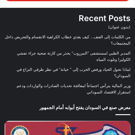
Recent Posts
(بدون عنوان)
من الكلمات إلى العنف… كيف يغذي خطاب الكراهية الانقسام والتحريض داخل
المجتمعات؟
المدير الطبي لمستشفى “المزروب” يحذر من كارثة صحية جراء تفشي
الكوليرا وتلوث المياه
لماذا تحول الحياد ورفض الحرب إلى ” خيانة” في نظر طرفي النزاع في
السودان؟
وزير المالية يترأس اجتماعاً لمعالجة تحديات الصادرات والواردات ودعم
استقرار الاقتصاد السوداني
معرض صنع في السودان يفتح أبوابه أمام الجمهور