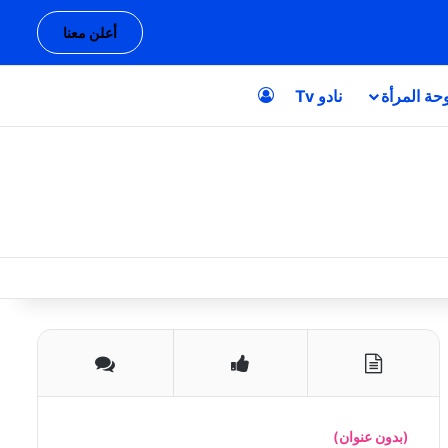
أعلن معنا
حة المرأة
نادو Tv
تسجيل الدخول
(بدون عنوان)