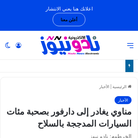
اعلانك هنا يعني الانتشار
أعلن معنا
القائمة
تسجيل ا
ال
الرئيسية
|
الأخبار
الأخبار
مناوي يغادر إلى دارفور بصحبة مئات
السيارات المدججة بالسلاح
الخرطوم: نادو نيوز