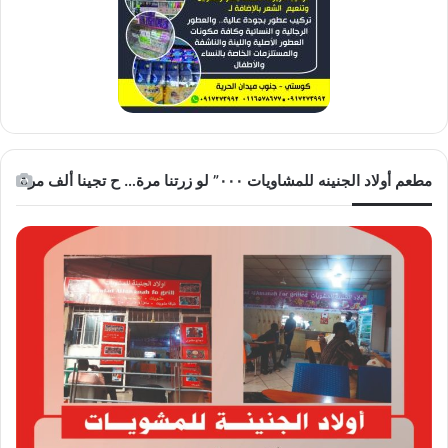
مطعم أولاد الجنينه للمشاويات ٠٠٠” لو زرتنا مرة… ح تجينا ألف مرة