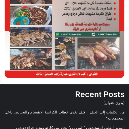
Recent Posts
(بدون عنوان)
من الكلمات إلى العنف… كيف يغذي خطاب الكراهية الانقسام والتحريض داخل
المجتمعات؟
المدير الطبي لمستشفى “المزروب” يحذر من كارثة صحية جراء تفشي