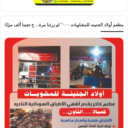
مطعم أولاد الجنينه للمشاويات ٠٠٠” لو زرتنا مرة… ح تجينا ألف مرة