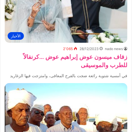
الأخبار
2٬065
28/12/2023
nado news
زفاف ميسون عوض إبراهيم عوض …كرنفالاً
للطرب والموسيقى
في أمسية شتوية رائعة ضجت بالفرح المعافى، وامتزجت فيها الزغاريد