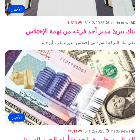
الأخبار
1٬613
31/12/2023
nado news
بنك يبرئ مدير أحد فرعه من تهمة الإختلاس
نفى بنك البركة السوداني إختلاس مديره بفرع أبوحمد،
الأخبار
4٬511
31/12/2023
nado news
الدولار يسجل رقما جديدا أمام الجنيه السوداني