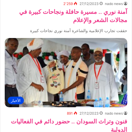
2٬259
27/12/2023
nado news
آمنة نوري .. مسيرة حافلة ونجاحات كبيرة في
مجالات الشعر والإعلام
حققت تجارب الإعلامية والشاعرة آمنة نوري نجاحات كبيرة
الأخبار
891
27/12/2023
nado news
فنون وتراث السودان .. حضور دائم في الفعاليات
الدولية