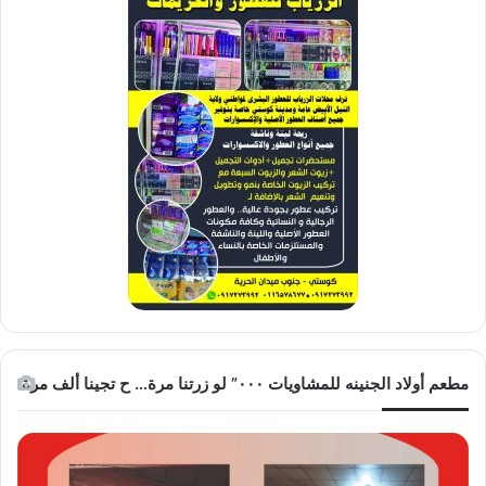
مطعم أولاد الجنينه للمشاويات ٠٠٠” لو زرتنا مرة… ح تجينا ألف مرة