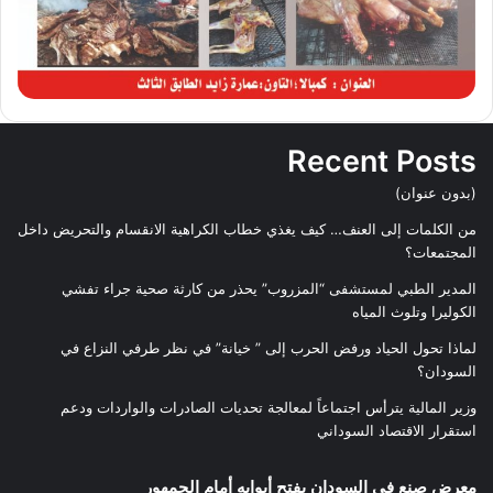
Recent Posts
(بدون عنوان)
من الكلمات إلى العنف… كيف يغذي خطاب الكراهية الانقسام والتحريض داخل
المجتمعات؟
المدير الطبي لمستشفى “المزروب” يحذر من كارثة صحية جراء تفشي
الكوليرا وتلوث المياه
لماذا تحول الحياد ورفض الحرب إلى ” خيانة” في نظر طرفي النزاع في
السودان؟
وزير المالية يترأس اجتماعاً لمعالجة تحديات الصادرات والواردات ودعم
استقرار الاقتصاد السوداني
معرض صنع في السودان يفتح أبوابه أمام الجمهور