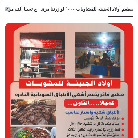
مطعم أولاد الجنينه للمشاويات ٠٠٠” لو زرتنا مرة… ح تجينا ألف مرة