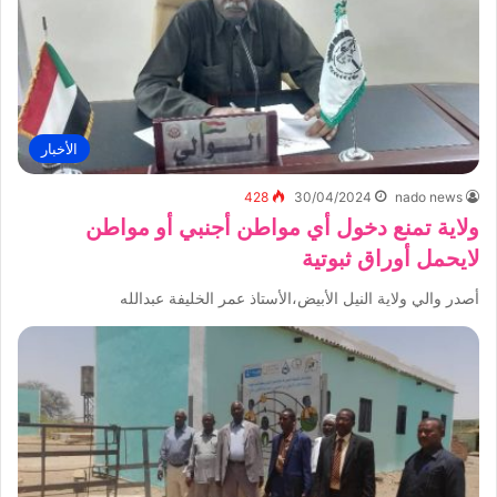
الأخبار
428
30/04/2024
nado news
ولاية تمنع دخول أي مواطن أجنبي أو مواطن
لايحمل أوراق ثبوتية
أصدر والي ولاية النيل الأبيض،الأستاذ عمر الخليفة عبدالله