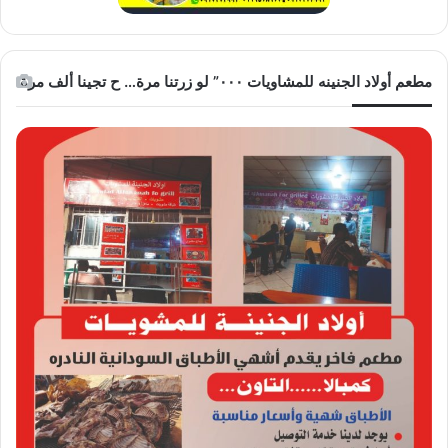
مطعم أولاد الجنينه للمشاويات ٠٠٠” لو زرتنا مرة… ح تجينا ألف مرة