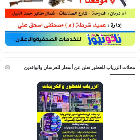
محلات الزرياب للعطور تعلن عن أسعار للعرسان والوافدين