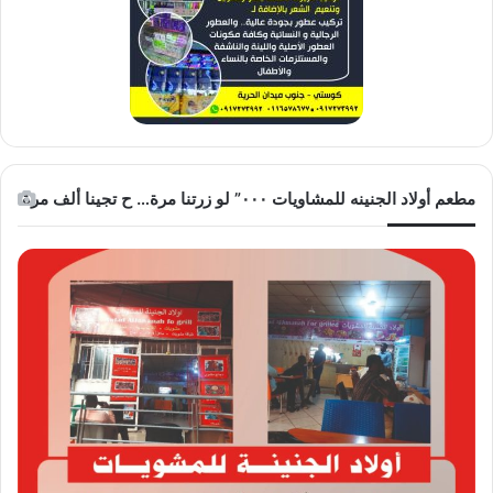
مطعم أولاد الجنينه للمشاويات ٠٠٠” لو زرتنا مرة… ح تجينا ألف مرة