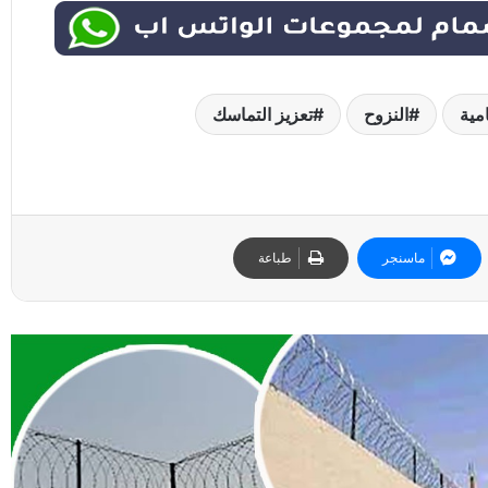
مية
النزوح
تعزيز التماسك
ماسنجر
طباعة