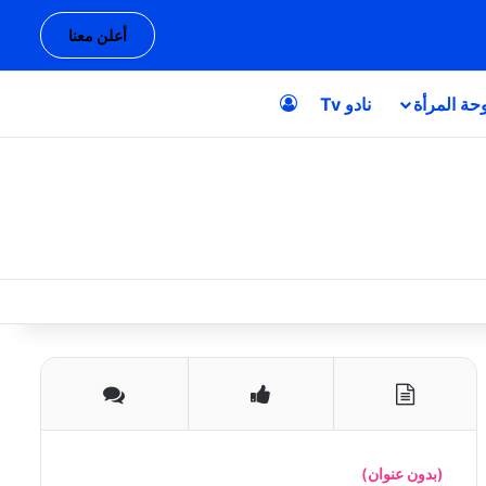
أعلن معنا
حة المرأة
نادو Tv
تسجيل الدخول
(بدون عنوان)