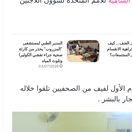
السامية
للأمم المتحدة لشؤون اللاجئين
ى العنف… كيف
المدير الطبي لمستشفى
اهية الانقسام
“المزروب” يحذر من كارثة
 المجتمعات؟
صحية جراء تفشي الكوليرا
وتلوث المياه
03/07/2026
 الأول لفيف من الصحفيين تلقوا خلاله
ر بالبشر .