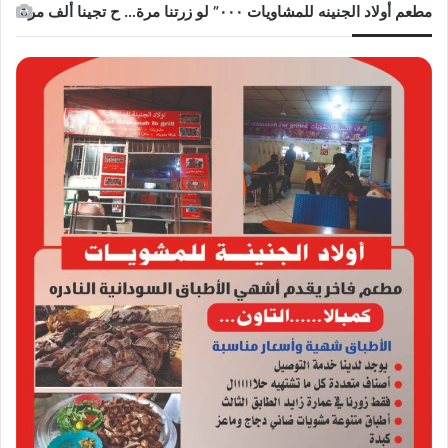
مطعم أولاد الجنينه للمشاويات ٠٠٠” لو زرتنا مرة… ح تجينا ألف مرة