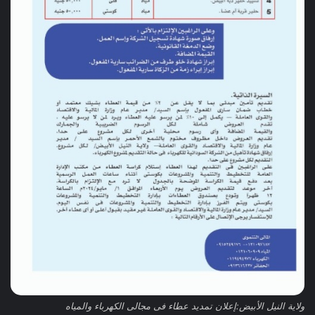
ولاية النيل الأبيض:إعلان تمديد عطاء فى مجالى الكهرباء والمياه