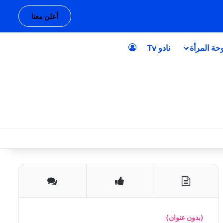
أعلن معنا
حة المرأة
نادو Tv
تسجيل الدخول
(بدون عنوان)