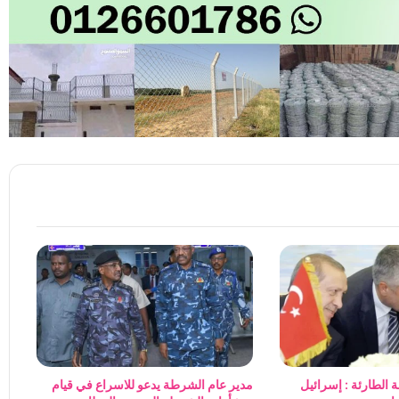
 الطارئة : إسرائيل
مدير عام الشرطة يدعو للاسراع في قيام