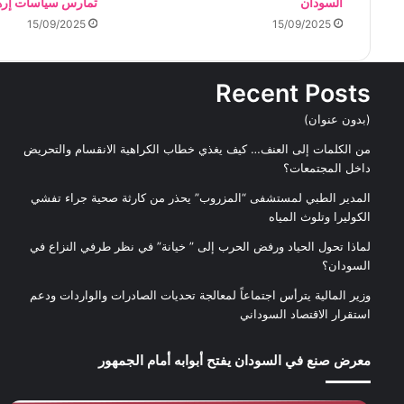
السودان
تمارس سياسات إره
15/09/2025
15/09/2025
Recent Posts
(بدون عنوان)
من الكلمات إلى العنف… كيف يغذي خطاب الكراهية الانقسام والتحريض
داخل المجتمعات؟
المدير الطبي لمستشفى “المزروب” يحذر من كارثة صحية جراء تفشي
الكوليرا وتلوث المياه
لماذا تحول الحياد ورفض الحرب إلى ” خيانة” في نظر طرفي النزاع في
السودان؟
وزير المالية يترأس اجتماعاً لمعالجة تحديات الصادرات والواردات ودعم
استقرار الاقتصاد السوداني
معرض صنع في السودان يفتح أبوابه أمام الجمهور