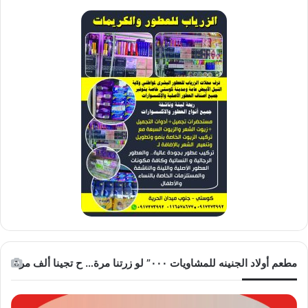
مطعم أولاد الجنينه للمشاويات ٠٠٠” لو زرتنا مرة… ح تجينا ألف مرة