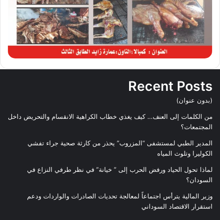
Recent Posts
(بدون عنوان)
من الكلمات إلى العنف… كيف يغذي خطاب الكراهية الانقسام والتحريض داخل
المجتمعات؟
المدير الطبي لمستشفى “المزروب” يحذر من كارثة صحية جراء تفشي
الكوليرا وتلوث المياه
لماذا تحول الحياد ورفض الحرب إلى ” خيانة” في نظر طرفي النزاع في
السودان؟
وزير المالية يترأس اجتماعاً لمعالجة تحديات الصادرات والواردات ودعم
استقرار الاقتصاد السوداني