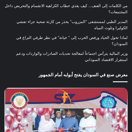
من الكلمات إلى العنف… كيف يغذي خطاب الكراهية الانقسام والتحريض داخل
المجتمعات؟
المدير الطبي لمستشفى “المزروب” يحذر من كارثة صحية جراء تفشي
الكوليرا وتلوث المياه
لماذا تحول الحياد ورفض الحرب إلى ” خيانة” في نظر طرفي النزاع في
السودان؟
وزير المالية يترأس اجتماعاً لمعالجة تحديات الصادرات والواردات ودعم
استقرار الاقتصاد السوداني
معرض صنع في السودان يفتح أبوابه أمام الجمهور