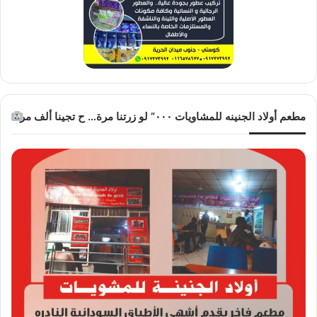
مطعم أولاد الجنينه للمشاويات ٠٠٠” لو زرتنا مرة… ح تجينا ألف مرة