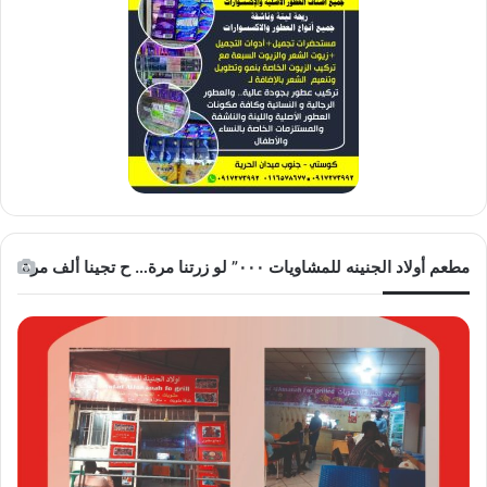
مطعم أولاد الجنينه للمشاويات ٠٠٠” لو زرتنا مرة… ح تجينا ألف مرة