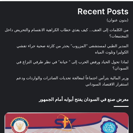
Recent Posts
(بدون عنوان)
من الكلمات إلى العنف… كيف يغذي خطاب الكراهية الانقسام والتحريض داخل
المجتمعات؟
المدير الطبي لمستشفى “المزروب” يحذر من كارثة صحية جراء تفشي
الكوليرا وتلوث المياه
لماذا تحول الحياد ورفض الحرب إلى ” خيانة” في نظر طرفي النزاع في
السودان؟
وزير المالية يترأس اجتماعاً لمعالجة تحديات الصادرات والواردات ودعم
استقرار الاقتصاد السوداني
معرض صنع في السودان يفتح أبوابه أمام الجمهور