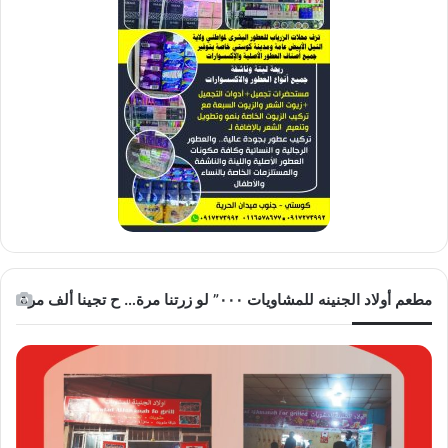
مطعم أولاد الجنينه للمشاويات ٠٠٠” لو زرتنا مرة… ح تجينا ألف مرة