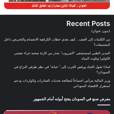
Recent Posts
(بدون عنوان)
من الكلمات إلى العنف… كيف يغذي خطاب الكراهية الانقسام والتحريض داخل
المجتمعات؟
المدير الطبي لمستشفى “المزروب” يحذر من كارثة صحية جراء تفشي
الكوليرا وتلوث المياه
لماذا تحول الحياد ورفض الحرب إلى ” خيانة” في نظر طرفي النزاع في
السودان؟
وزير المالية يترأس اجتماعاً لمعالجة تحديات الصادرات والواردات ودعم
استقرار الاقتصاد السوداني
معرض صنع في السودان يفتح أبوابه أمام الجمهور