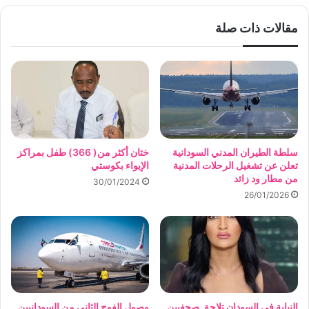
مقالات ذات صلة
سلطة الطيران المدني السودانية
ختان أكثر من( 366) طفل بمراكز
تعلن عن تشغيل الرحلات المدنية
الإيواء بكوستي
من مطار ود زائد
30/01/2024
26/01/2026
النيابة في السودان تلاحق صحفيين
وصول الفوج الثاني من السودانيين