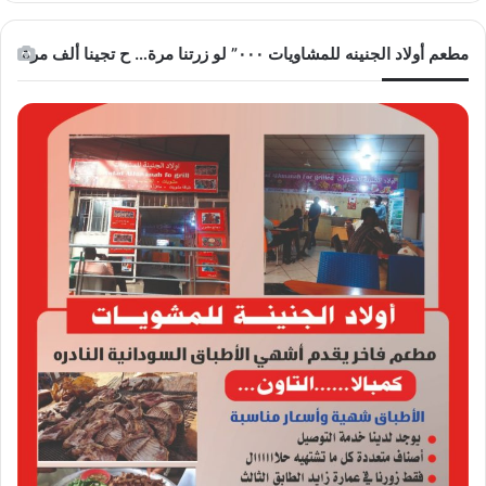
مطعم أولاد الجنينه للمشاويات ٠٠٠” لو زرتنا مرة… ح تجينا ألف مرة