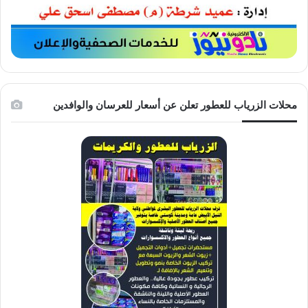
محلات الزرياب للعطور تعلن عن أسعار للعرسان والوافدين