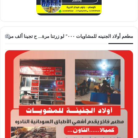
مطعم أولاد الجنينه للمشاويات ٠٠٠” لو زرتنا مرة… ح تجينا ألف مرة