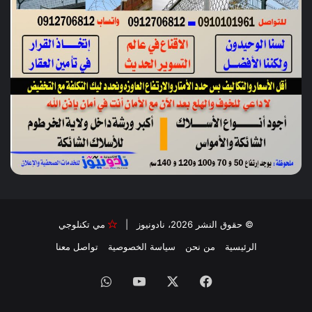
© حقوق النشر 2026، نادونيوز |
مي تكنلوجي
الرئيسية
من نحن
سياسة الخصوصية
تواصل معنا
فيسبوك
‫X
‫YouTube
واتساب