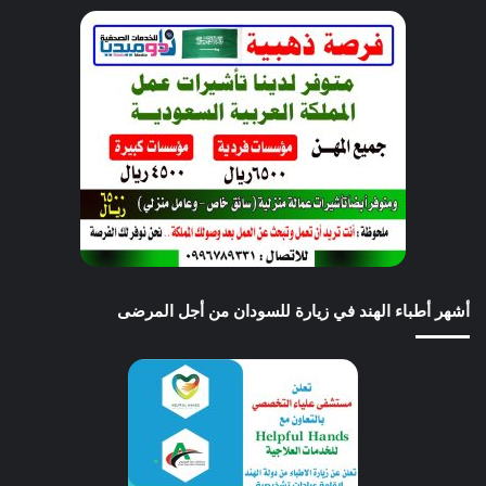
أشهر أطباء الهند في زيارة للسودان من أجل المرضى