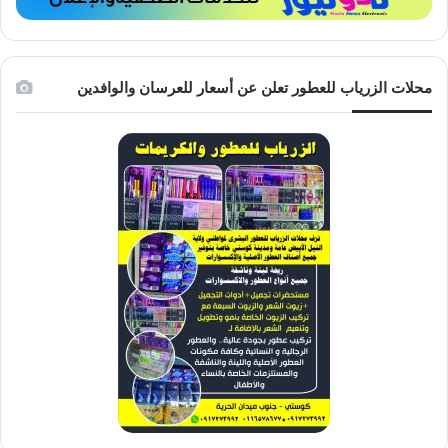
محلات الزرياب للعطور تعلن عن أسعار للعرسان والوافدين