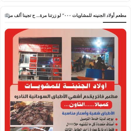
مطعم أولاد الجنينه للمشاويات ٠٠٠” لو زرتنا مرة… ح تجينا ألف مرة