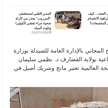
ى العنف… كيف
المدير الطبي لمستشفى
اهية الانقسام
“المزروب” يحذر من كارثة
 المجتمعات؟
صحية جراء تفشي الكوليرا
وتلوث المياه
03/07/2026
 المجاني بالإدارة العامة للصيدلة بوزارة
ماعية بولاية القضارف د. نظمي سليمان
ة العالمية تعتبر مانح وشريك أصيل في