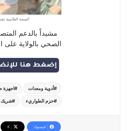
الصحة العالمية تقدم أدوية ومع
مشيداً بالدعم المتص
الصحي بالولاية على ال
أدوية ومعدات
اجهزة ط
حزم الطواريء
شريك 
فيسبوك
‫X