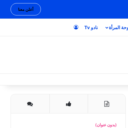
أعلن معنا
حة المرأة
نادو Tv
تسجيل الدخول
(بدون عنوان)