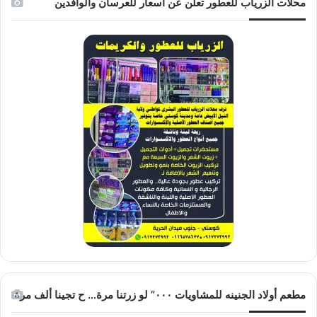
محلات الزرياب للعطور تعلن عن أسعار للعرسان والوافدين
مطعم أولاد الجنينه للمشاويات ٠٠٠” لو زرتنا مرة… ح تجينا ألف مرة