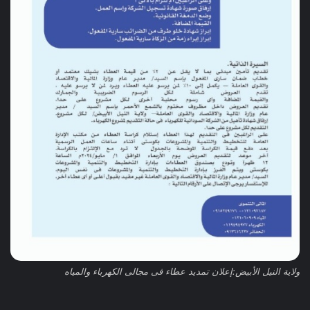
ولاية النيل الأبيض:إعلان تمديد عطاء فى مجالى الكهرباء والمياه