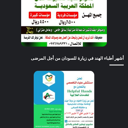
أشهر أطباء الهند في زيارة للسودان من أجل المرضى