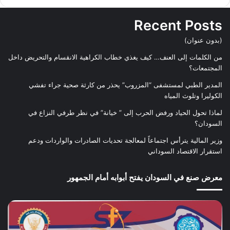
Recent Posts
(بدون عنوان)
من الكلمات إلى العنف… كيف يغذي خطاب الكراهية الانقسام والتحريض داخل
المجتمعات؟
المدير الطبي لمستشفى “المزروب” يحذر من كارثة صحية جراء تفشي
الكوليرا وتلوث المياه
لماذا تحول الحياد ورفض الحرب إلى ” خيانة” في نظر طرفي النزاع في
السودان؟
وزير المالية يترأس اجتماعاً لمعالجة تحديات الصادرات والواردات ودعم
استقرار الاقتصاد السوداني
معرض صنع في السودان يفتح أبوابه أمام الجمهور