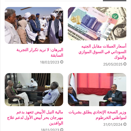
أسعار العملات مقابل الجنيه
البرهان: لا نريد تكرار التجربة
السوداني في السوق الموازي
السابقة
والبنوك
18/02/2023
25/05/2025
وزير الصحة الإتحادي يطلق بشريات
مالية النيل الأبيض تتعهد بدعم
لمواطني الخرطوم
مهرجان بحر أبيض الأول لدعم علاج
الوافدين
31/01/2024
18/11/2023