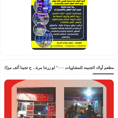
مطعم أولاد الجنينه للمشاويات ٠٠٠” لو زرتنا مرة… ح تجينا ألف مرة