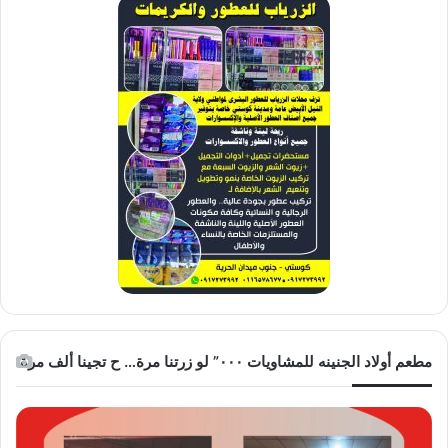
مطعم أولاد الجنينه للمشاويات ٠٠٠” لو زرتنا مرة… ح تجينا ألف مرة