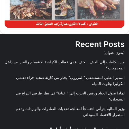
Recent Posts
(بدون عنوان)
من الكلمات إلى العنف… كيف يغذي خطاب الكراهية الانقسام والتحريض داخل
المجتمعات؟
المدير الطبي لمستشفى “المزروب” يحذر من كارثة صحية جراء تفشي
الكوليرا وتلوث المياه
لماذا تحول الحياد ورفض الحرب إلى ” خيانة” في نظر طرفي النزاع في
السودان؟
وزير المالية يترأس اجتماعاً لمعالجة تحديات الصادرات والواردات ودعم
استقرار الاقتصاد السوداني