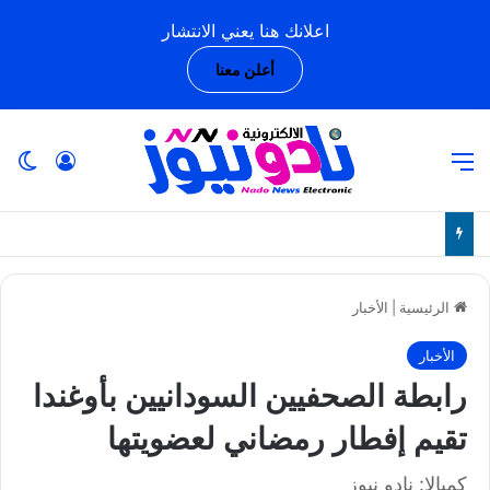
اعلانك هنا يعني الانتشار
أعلن معنا
القائمة
تسجيل ا
ال
الرئيسية
|
الأخبار
الأخبار
رابطة الصحفيين السودانيين بأوغندا
تقيم إفطار رمضاني لعضويتها
كمبالا: نادو نيوز