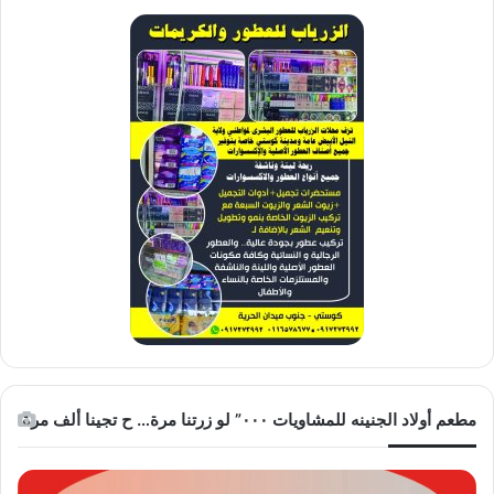
مطعم أولاد الجنينه للمشاويات ٠٠٠” لو زرتنا مرة… ح تجينا ألف مرة