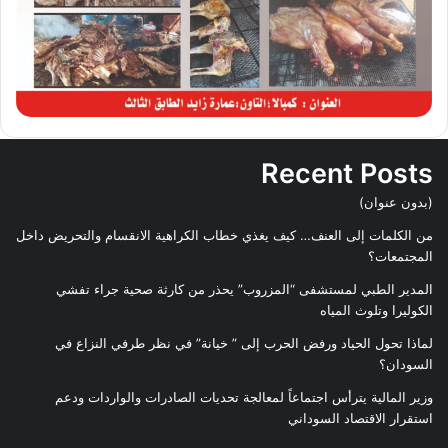
Recent Posts
(بدون عنوان)
من الكلمات إلى العنف… كيف يغذي خطاب الكراهية الانقسام والتحريض داخل
المجتمعات؟
المدير الطبي لمستشفى “المزروب” يحذر من كارثة صحية جراء تفشي
الكوليرا وتلوث المياه
لماذا تحول الحياد ورفض الحرب إلى ” خيانة” في نظر طرفي النزاع في
السودان؟
وزير المالية يترأس اجتماعاً لمعالجة تحديات الصادرات والواردات ودعم
استقرار الاقتصاد السوداني