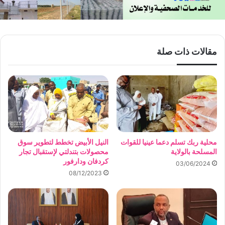
مقالات ذات صلة
محلية ربك تسلم دعما عينيا للقوات
النيل الأبيض تخطط لتطوير سوق
المسلحة بالولاية
محصولات بتندلتي لإستقبال تجار
كردفان ودارفور
03/06/2024
08/12/2023