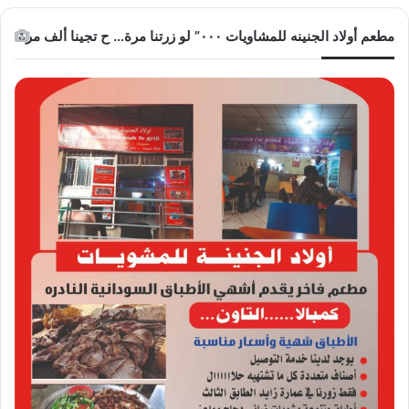
مطعم أولاد الجنينه للمشاويات ٠٠٠” لو زرتنا مرة… ح تجينا ألف مرة