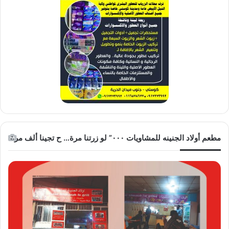
مطعم أولاد الجنينه للمشاويات ٠٠٠” لو زرتنا مرة… ح تجينا ألف مرة