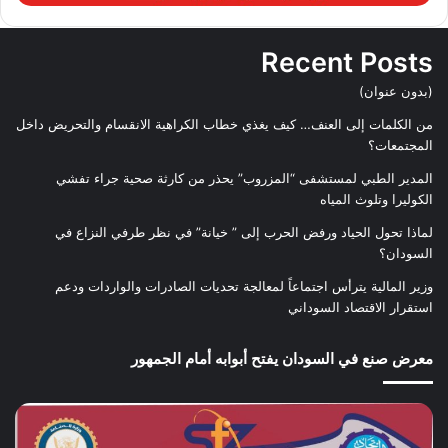
Recent Posts
(بدون عنوان)
من الكلمات إلى العنف… كيف يغذي خطاب الكراهية الانقسام والتحريض داخل
المجتمعات؟
المدير الطبي لمستشفى “المزروب” يحذر من كارثة صحية جراء تفشي
الكوليرا وتلوث المياه
لماذا تحول الحياد ورفض الحرب إلى ” خيانة” في نظر طرفي النزاع في
السودان؟
وزير المالية يترأس اجتماعاً لمعالجة تحديات الصادرات والواردات ودعم
استقرار الاقتصاد السوداني
معرض صنع في السودان يفتح أبوابه أمام الجمهور