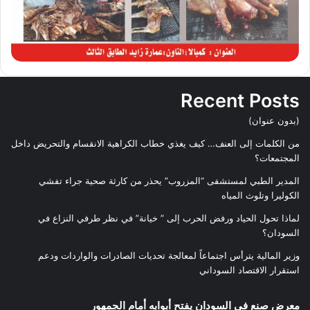
Recent Posts
(بدون عنوان)
من الكلمات إلى العنف… كيف يغذي خطاب الكراهية الانقسام والتحريض داخل
المجتمعات؟
المدير الطبي لمستشفى “المزروب” يحذر من كارثة صحية جراء تفشي
الكوليرا وتلوث المياه
لماذا تحول الحياد ورفض الحرب إلى ” خيانة” في نظر طرفي النزاع في
السودان؟
وزير المالية يترأس اجتماعاً لمعالجة تحديات الصادرات والواردات ودعم
استقرار الاقتصاد السوداني
معرض صنع في السودان يفتح أبوابه أمام الجمهور