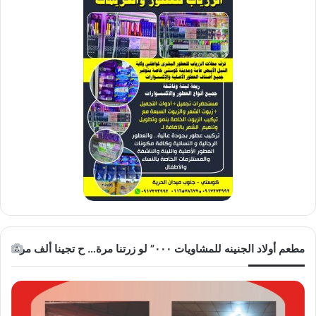
مطعم أولاد الجنينه للمشاويات ٠٠٠” لو زرتنا مرة… ح تجينا ألف مرة