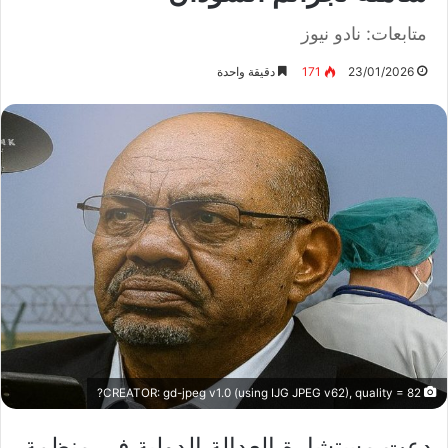
متابعات: نادو نيوز
23/01/2026
171
دقيقة واحدة
CREATOR: gd-jpeg v1.0 (using IJG JPEG v62), quality = 82?
دعت مستشارة العدالة الدولية في منظمة