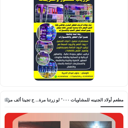
مطعم أولاد الجنينه للمشاويات ٠٠٠” لو زرتنا مرة… ح تجينا ألف مرة