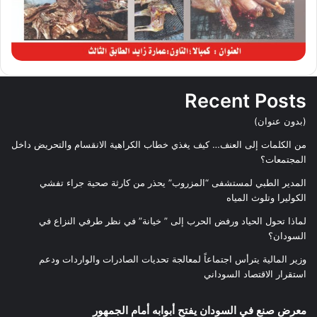
Recent Posts
(بدون عنوان)
من الكلمات إلى العنف… كيف يغذي خطاب الكراهية الانقسام والتحريض داخل
المجتمعات؟
المدير الطبي لمستشفى “المزروب” يحذر من كارثة صحية جراء تفشي
الكوليرا وتلوث المياه
لماذا تحول الحياد ورفض الحرب إلى ” خيانة” في نظر طرفي النزاع في
السودان؟
وزير المالية يترأس اجتماعاً لمعالجة تحديات الصادرات والواردات ودعم
استقرار الاقتصاد السوداني
معرض صنع في السودان يفتح أبوابه أمام الجمهور