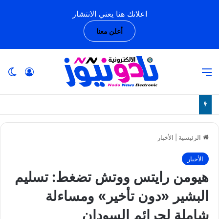
اعلانك هنا يعني الانتشار
أعلن معنا
القائمة
تسجيل ا
ال
الرئيسية
|
الأخبار
الأخبار
هيومن رايتس ووتش تضغط: تسليم
البشير «دون تأخير» ومساءلة
شاملة لجرائم السودان