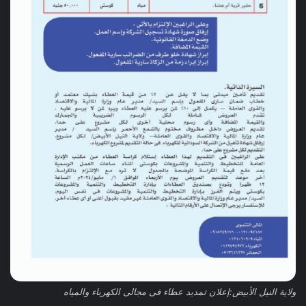
ولاية النيل الأبيض:إعلان تمديد عطاء فى مجالى الكهرباء والمياه