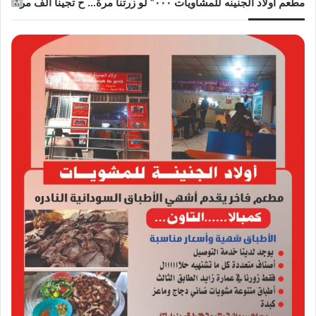
مطعم أولاد الجنينه للمشاويات ٠٠٠” لو زرتنا مرة… ح تجينا ألف مرة