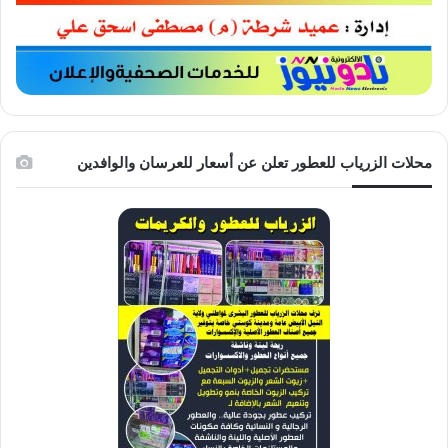
محلات الزرياب للعطور تعلن عن أسعار للعرسان والوافدين