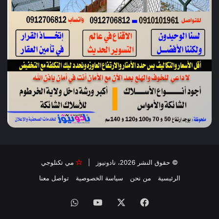
© حقوق النشر 2026، نادونيوز |
مي تكنلوجي
الرئيسية
من نحن
سياسة الخصوصية
تواصل معنا
فيسبوك
‫X
‫YouTube
واتساب