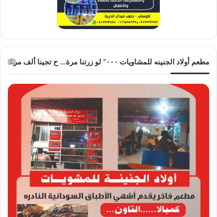
مطعم أولاد الجنينه للمشاويات ٠٠٠” لو زرتنا مرة… ح تجينا ألف مرة