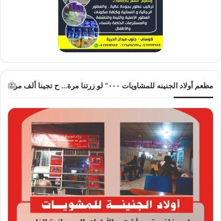
مطعم أولاد الجنينه للمشاويات ٠٠٠” لو زرتنا مرة… ح تجينا ألف مرة