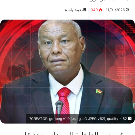
11/01/2026
349
دقيقة واحدة
CREATOR: gd-jpeg v1.0 (using IJG JPEG v62), quality = 82?
وجّه وزير الداخلية السوداني تحذيرًا