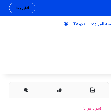
أعلن معنا
حة المرأة
نادو Tv
تسجيل الدخول
(بدون عنوان)