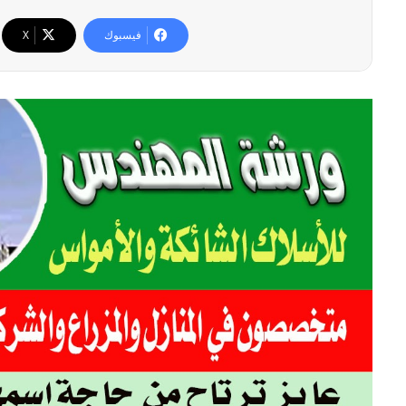
فيسبوك
‫X