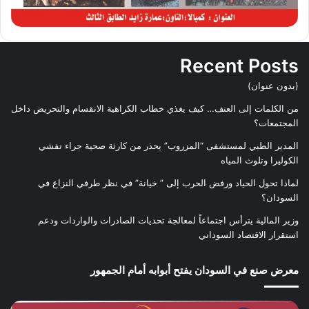
Recent Posts
(بدون عنوان)
من الكلمات إلى العنف… كيف يغذي خطاب الكراهية الانقسام والتحريض داخل
المجتمعات؟
المدير الطبي لمستشفى “المزروب” يحذر من كارثة صحية جراء تفشي
الكوليرا وتلوث المياه
لماذا تحول الحياد ورفض الحرب إلى ” خيانة” في نظر طرفي النزاع في
السودان؟
وزير المالية يترأس اجتماعاً لمعالجة تحديات الصادرات والواردات ودعم
استقرار الاقتصاد السوداني
معرض صنع في السودان يفتح أبوابه أمام الجمهور