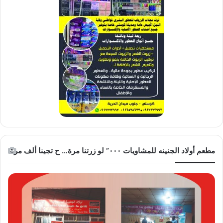
مطعم أولاد الجنينه للمشاويات ٠٠٠” لو زرتنا مرة… ح تجينا ألف مرة